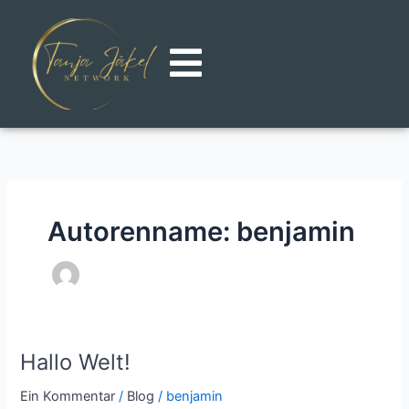
Zum
Inhalt
springen
Autorenname: benjamin
Hallo Welt!
Hallo
Welt!
Ein Kommentar
/
Blog
/
benjamin